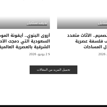
تايل
لايف ستايل
تصميم.. الأثاث متعدد
أروى البنوي.. أيقونة المو
ف فلسفة عصرية
السعودية التي دمجت الأص
ل المساحات
الشرقية بالعصرية العالمية
2 يونيو، 2026
تحميل المزيد من المقالات