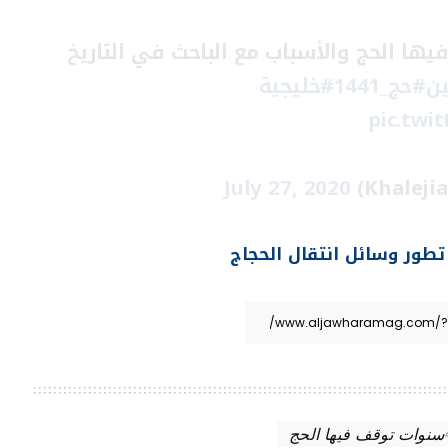
فيها الحج والأسباب مع الباحث في التاريخ
ين
#حج_1441
#خليجية
pic.twi
July 27, 2020
تطور وسائل انتقال الحجاج
سنوات توقف فيها الحج