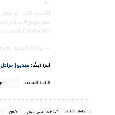
الأعوام التي لم يقام 
عمر ذيبان
#بسلام_آمن
tter.com/tEHtj0scWU
— روتانا خليجية (@Khalejiatv)
اقرأ أيضًا:
فيديو| مراحل 
الرابط المختصر :
الكلمات الدليلية
الباحث عمر ذيبان
الحج