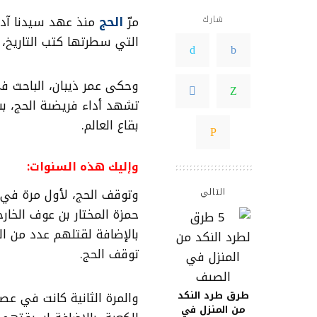
مرّ
الحج
منذ عهد سيدنا آدم
شارك
التي سطرتها كتب التاريخ،
وحكى عمر ذيبان، الباحث في
تشهد أداء فريضىة الحج، ب
بقاع العالم.
وإليك هذه السنوات:
وتوقف الحج، لأول مرة في ا
التالي
بالإضافة لقتلهم عدد من ال
توقف الحج.
والمرة الثانية كانت في ع
طرق طرد النكد
من المنزل في