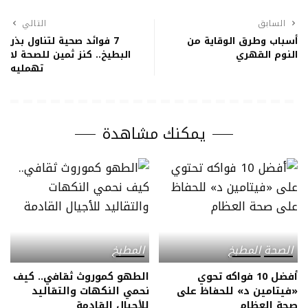
السابق
التالي
أسباب وطرق الوقاية من
7 فوائد صحية لتناول بذر
النوم القهري
البطيخ.. كنز ثمين للصحة لا
تهمليه
يمكنك مشاهدة
الصحة
المطبخ
المطبخ
أفضل 10 فواكه تحوي
الطهو كموروث ثقافي.. كيف
«فيتامين د» للحفاظ على
نحمي النكهات والتقاليد
صحة العظام
للأجيال القادمة