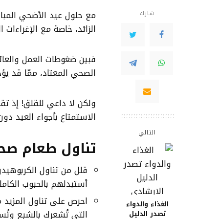
مع حلول عيد الأضحي المبار
شارك
الزائد، خاصة مع الإغراءات ا
فبين ضغوطات العمل والعائل
الصحي المعتاد، ممّا قد يؤد
ولكن لا داعي للقلق! إذ ت
الاستمتاع بأجواء العيد د
التالي
تناول طعام صح
قلل من تناول الكربوهيدرا
أستبدلهم بالحبوب الكامل
احرص على تناول المزيد م
الغذاء والدواء
التي تُشعرك بالشبع وتُ
تصدر الدليل