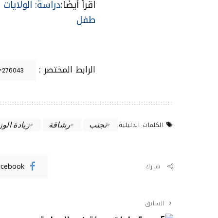
اقرأ أيضًا:
دراسة: الولايات 
طفل
الرابط المختصر :
تجنب
رشاقة
زيادة الوز
الكلمات الدليلية
acebook
شارك
السابق