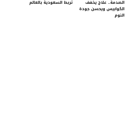
الصدمة.. علاج يخفف
تربط السعودية بالعالم
الكوابيس ويحسن جودة
النوم