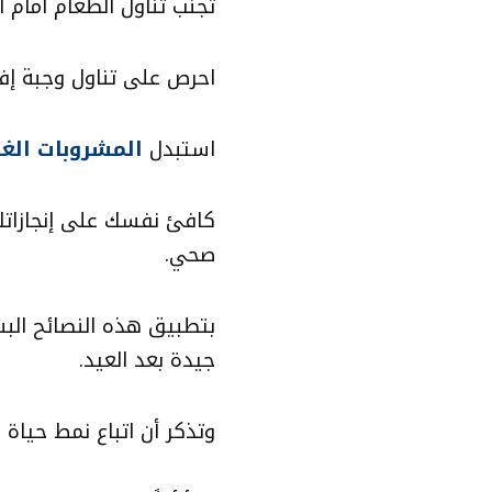
تجنب تناول الطعام أمام الت
احرص على تناول وجبة إف
استبدل
المشروبات الغا
كافئ نفسك على إنجازاتك:
صحي.
بتطبيق هذه النصائح ال
جيدة بعد العيد.
وتذكر أن اتباع نمط حيا