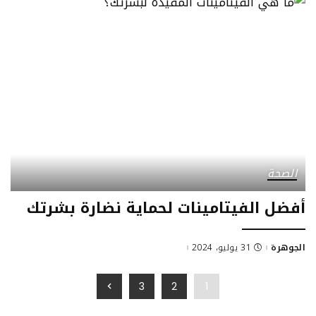
الصحة
أفضل الفيتامينات لحماية نضارة بشرتك
الجوهرة
31 يوليو، 2024
Posted
by
3
2
1