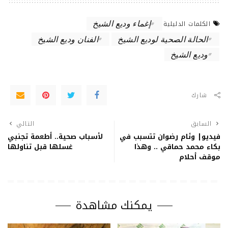
إغماء وديع الشيخ
الكلمات الدليلية
الحالة الصحية لوديع الشيخ
الفنان وديع الشيخ
وديع الشيخ
شارك
السابق
التالي
فيديو| وئام رضوان تتسبب في
لأسباب صحية.. أطعمة تجنبي
بكاء محمد حماقي .. وهذا
غسلها قبل تناولها
موقف أحلام
يمكنك مشاهدة