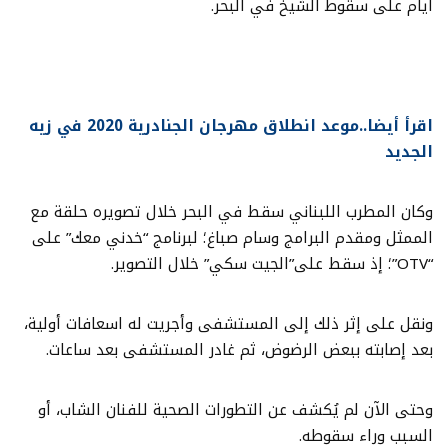
أيام على سقوط الشيخ في البحر.
اقرأ أيضا..موعد انطلاق مهرجان الجنادرية 2020 في زيه
الجديد
وكان المطرب اللبناني سقط في البحر خلال تصويره حلقة مع
الممثل ومقدم البرامج وسام صباغ؛ لبرنامج “خدني معك” على
“OTV”؛ إذ سقط على”الجيت سكي” خلال التصوير.
ونقل على إثر ذلك إلى المستشفى وأجريت له اسعافات أولية،
بعد إصابته ببعض الرضوض، ثم غادر المستشفى بعد ساعات.
وحتى الآن لم يُكشف عن التطورات الصحية للفنان الشاب، أو
السبب وراء سقوطه.