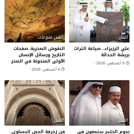
الفن
الفن
منوعات
علي الرزيزاء.. صياغة التراث
النقوش الصخرية..صفحات
بريشة الحداثة
التاريخ ورسائل الإنسان
الأولى المنحوتة في الصخر
6 أغسطس، 2026
4 أغسطس، 2026
الفن
الفن
نجوم الخليج يجتمعون في
فن زخرفة الجص الحساوي..