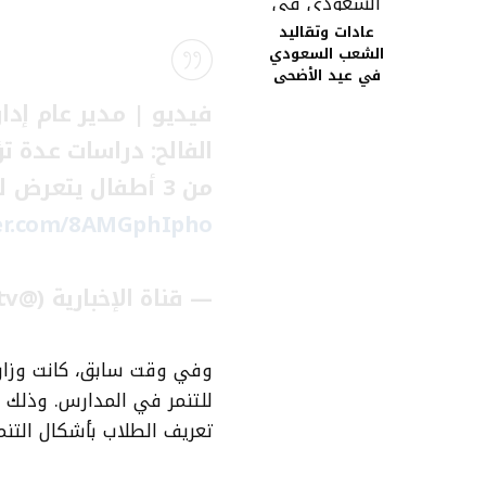
عادات وتقاليد
الشعب السعودي
في عيد الأضحى
فيديو | مدير عام إدا
من 3 أطفال يتعرض للتنمر
ter.com/8AMGphIpho
— قناة الإخبارية (@alekhbariyatv)
وفي وقت سابق، كانت وزار
للتنمر في المدارس. وذلك 
تعريف الطلاب بأشكال التنمر