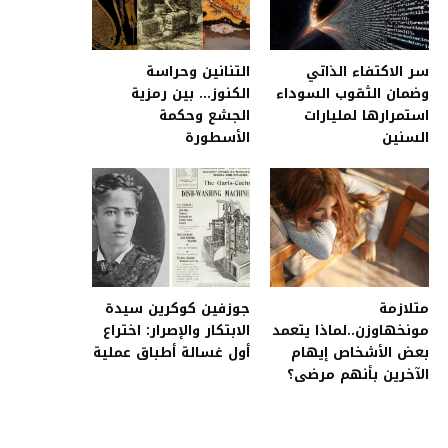
سر الاكتفاء الذاتي
التنانين وحراسة
وضمان الثقوب السوداء
الكنوز… بين رمزية
استمرارها لمليارات
الجشع وحكمة
السنين
الأسطورة
متلازمة
جوزفين كوكرين سيدة
مونخهاوزن..لماذا يتعمد
الابتكار والإصرار: اختراع
بعض الأشخاص إيهام
أول غسالة أطباق عملية
الآخرين بأنهم مرضى؟