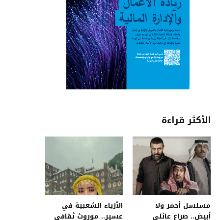
الأكثر قراءة
مسلسل أحمر ولا
الأزياء الشعبية في
أبيض.. صراع عائلي
عسير.. موروث ثقافي