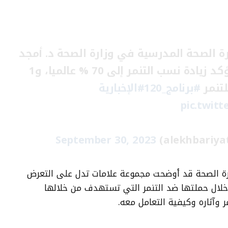
رة الصحة المدرسية في وزارة الصحة د. أمجد
الفالح: دراسات عدة تؤكد زيادة نسب التنمر إلى 70 % عالميا، و1
#برنامج_120
#الإخبارية
pic.twit
September 30, 2023
ة الصحة قد أوضحت مجموعة علامات تدل على التعرض
خلال حملتها ضد التنمر التي تستهدف من خلالها
 وآثاره وكيفية التعامل معه.