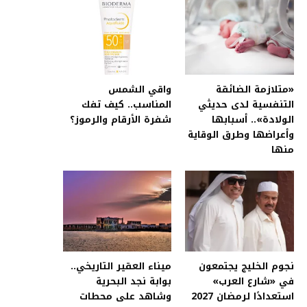
«متلازمة الضائقة
واقي الشمس
التنفسية لدى حديثي
المناسب.. كيف تفك
الولادة».. أسبابها
شفرة الأرقام والرموز؟
وأعراضها وطرق الوقاية
منها
نجوم الخليج يجتمعون
ميناء العقير التاريخي..
في «شارع العرب»
بوابة نجد البحرية
استعدادًا لرمضان 2027
وشاهد على محطات