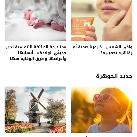
واقي الشمس.. ضرورة صحية أم
«متلازمة الضائقة التنفسية لدى
رفاهية تجميلية؟
حديثي الولادة».. أسبابها
وأعراضها وطرق الوقاية منها
جديد الجوهرة