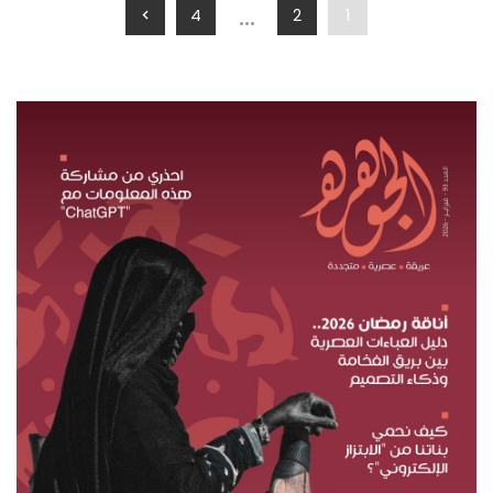
…
4
2
1