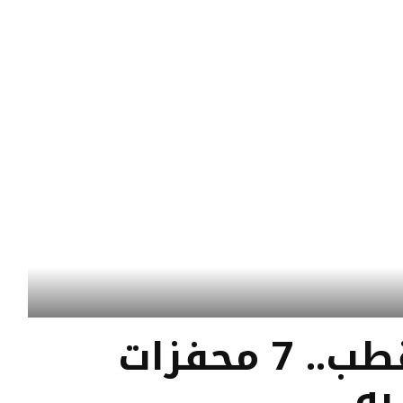
اضطراب ثنائي القطب.. 7 محفزات
به