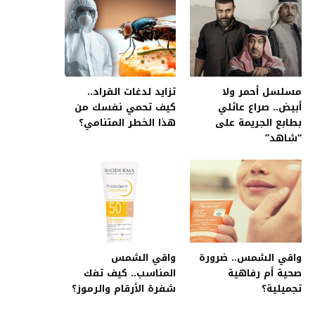
مسلسل أحمر ولا
تزايد لدغات القراد..
أبيض.. صراع عائلي
كيف تحمي نفسك من
بطابع الجريمة على
هذا الخطر المتنامي؟
“شاهد”
واقي الشمس.. ضرورة
واقي الشمس
صحية أم رفاهية
المناسب.. كيف تفك
تجميلية؟
شفرة الأرقام والرموز؟