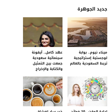
جديد الجوهرة
ميناء نيوم.. بوابة
عهد كامل.. أيقونة
لوجستية إستراتيجية
سينمائية سعودية
تربط السعودية بالعالم
جمعت بين التمثيل
والكتابة والإخراج
إدارة الوقت.. 10 فوائد
خبر سار لعشاق