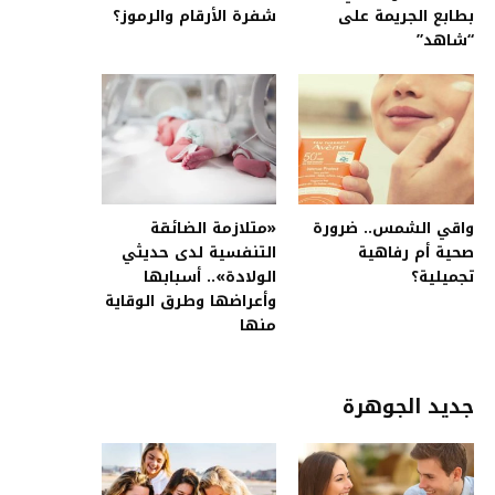
بطابع الجريمة على
شفرة الأرقام والرموز؟
“شاهد”
واقي الشمس.. ضرورة
«متلازمة الضائقة
صحية أم رفاهية
التنفسية لدى حديثي
تجميلية؟
الولادة».. أسبابها
وأعراضها وطرق الوقاية
منها
جديد الجوهرة