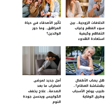
الخلافات الزوجية.. بين
تأثير الأصدقاء في حياة
سوء الفهم وغياب
المراهق.. وما دور
التفاهم وكيفية
الوالدين؟
استعادة الهدوء
هل يصاب الأطفال
أمل جديد لمرضى
بهشاشة العظام؟..
اضطراب ما بعد
طبيب يوضح الأسباب
الصدمة.. علاج يخفف
وطرق الوقاية
الكوابيس ويحسن جودة
النوم