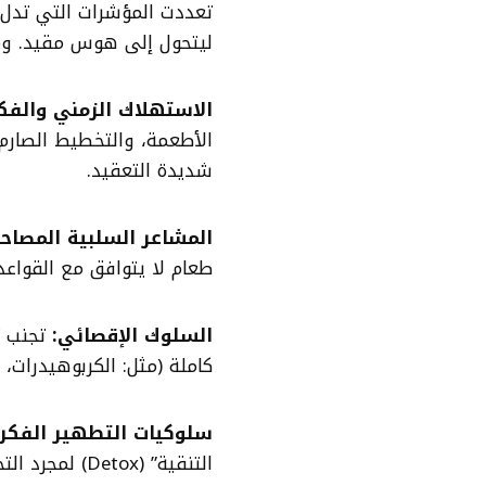
تعددت المؤشرات التي تدل 
ليتحول إلى هوس مقيد. ومن
الاستهلاك الزمني والفك
الأطعمة، والتخطيط الصارم 
شديدة التعقيد.
المشاعر السلبية المصاحب
طعام لا يتوافق مع القواعد
السلوك الإقصائي
:
تجنب تن
كاملة (مثل: الكربوهيدرات، 
سلوكيات التطهير الفكر
التنقية” (Detox) لمجرد التخلص من تأثيرات أطعمة معينة تم تناولها بالخطأ.