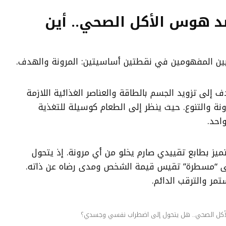
د هوس الأكل الصحي.. أين
بين المفهومين في نقطتين أساسيتين: المرونة والهدف.
إلى تزويد الجسم بالطاقة والعناصر الغذائية اللازمة
نة والتنوع. حيث ينظر إلى الطعام كوسيلة للتغذية
احد.
يز بطابع تقييدي صارم يخلو من أي مرونة. إذ يتحول
ى “مسطرة” تقيس قيمة الشخص ومدى رضاه عن ذاته.
تمر والترقب الدائم.
كل الصحي.. هل يتحول إلى اضطراب نفسي وجسدي؟