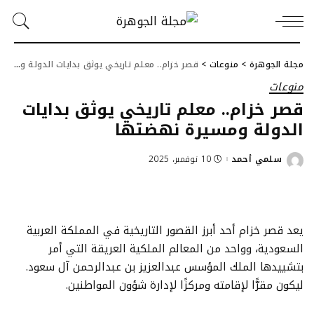
مجلة الجوهرة
>
منوعات
>
قصر خزام.. معلم تاريخي يوثق بدايات الدولة ومسيرة نهضتها
منوعات
قصر خزام.. معلم تاريخي يوثق بدايات
الدولة ومسيرة نهضتها
سلمي أحمد
10 نوفمبر، 2025
Posted
by
يعد قصر خزام أحد أبرز القصور التاريخية في المملكة العربية
السعودية، وواحد من المعالم الملكية العريقة التي أمر
بتشييدها الملك المؤسس عبدالعزيز بن عبدالرحمن آل سعود.
ليكون مقرًّا لإقامته ومركزًا لإدارة شؤون المواطنين.