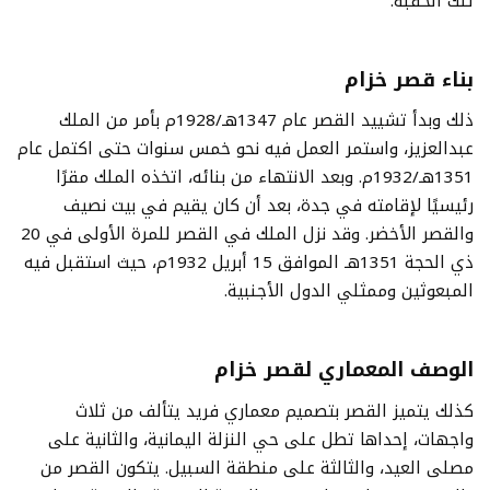
تلك الحقبة.
بناء قصر خزام
ذلك وبدأ تشييد القصر عام 1347هـ/1928م بأمر من الملك
عبدالعزيز، واستمر العمل فيه نحو خمس سنوات حتى اكتمل عام
1351هـ/1932م. وبعد الانتهاء من بنائه، اتخذه الملك مقرًا
رئيسيًا لإقامته في جدة، بعد أن كان يقيم في بيت نصيف
والقصر الأخضر. وقد نزل الملك في القصر للمرة الأولى في 20
ذي الحجة 1351هـ الموافق 15 أبريل 1932م، حيث استقبل فيه
المبعوثين وممثلي الدول الأجنبية.
الوصف المعماري لقصر خزام
كذلك يتميز القصر بتصميم معماري فريد يتألف من ثلاث
واجهات، إحداها تطل على حي النزلة اليمانية، والثانية على
مصلى العيد، والثالثة على منطقة السبيل. يتكون القصر من