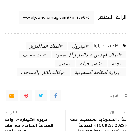
الرابط المختصر :
البترول
الملك عبدالعزيز
الكلمات الدليلية
الملك فهد بن عبدالعزيز آل سعود
بيت نصيف
جدة
قصر خزام
مصر
وزارة الثقافة السعودية
وكالة الآثار والمتاحف
شارك
السابق
التالي
غدًا.. السعودية تستضيف قمة
جزيرة «شيبارة».. واحة
«TOURISE 2025» لصياغة
الفخامة الساحرة في قلب