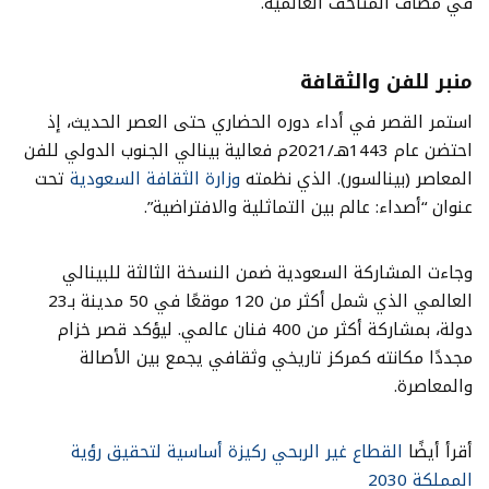
في مصاف المتاحف العالمية.
منبر للفن والثقافة
استمر القصر في أداء دوره الحضاري حتى العصر الحديث، إذ
احتضن عام 1443هـ/2021م فعالية بينالي الجنوب الدولي للفن
المعاصر (بينالسور). الذي نظمته
وزارة الثقافة السعودية
تحت
عنوان “أصداء: عالم بين التماثلية والافتراضية”.
وجاءت المشاركة السعودية ضمن النسخة الثالثة للبينالي
العالمي الذي شمل أكثر من 120 موقعًا في 50 مدينة بـ23
دولة، بمشاركة أكثر من 400 فنان عالمي. ليؤكد قصر خزام
مجددًا مكانته كمركز تاريخي وثقافي يجمع بين الأصالة
والمعاصرة.
أقرأ أيضًا
القطاع غير الربحي ركيزة أساسية لتحقيق رؤية
المملكة 2030