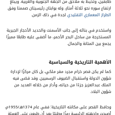
طابقين، وتحيط به ملاحق من الجهة الجنوبية والغربية. ويبلغ
ارتفاع سوره نحو ثلاثة أمتار، وله بوابتان رئيسيتان صممتا وفق
الطراز المعماري التقليدي
لجدة في ذلك الزمن.
واستخدم في بنائه إلى جانب الأسمنت والحديد الأحجار الجيرية
المستخرجة من ساحل البحر الأحمر، ما أضفى عليه طابعًا مميزًا
يجمع بين المتانة والجمال.
الأهمية التاريخية والسياسية
كما لم يكن قصر خزام مجرد مقر ملكي، بل كان مركزًا لإدارة
شؤون الدولة واستقبال الضيوف الرسميين. وقد قضى فيه
الملك عبدالعزيز جزءًا من حياته، وأدار من خلاله العديد من
شؤون البلاد.
وحافظ القصر على مكانته التاريخية؛ ففي عام 1374هـ/1955م،
أصبحت واجهته الرئيسة رمزًا وطنيًا بعد أن طبعت على العملة