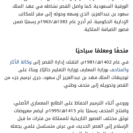
الورقية السعودية. كما واصل القصر نشاطه في عهد الملك
سعود بن عبدالعزيز، الذي وسعه وحوله إلى مقر للمكاتب
الإدارية الحكومية. ثم أدرج عام 1383هـ/1963م رسميًا ضمن
قصور الضيافة الملكية.
متحفًا ومعلمًا سياحيًا
في عام 1402هـ/1981م، انتقلت إدارة القصر إلى
وكالة الآثار
والمتاحف
بوزارة المعارف (وزارة التعليم حاليًا). وبناءً على
توجيهات الملك فهد بن عبدالعزيز آل سعود، جرى ترميم جزء من
القصر وتحويله إلى متحف وطني.
وروعي أثناء الترميم الحفاظ على الطابع المعماري الأصلي،
وافتتح المتحف رسميًا عام 1415هـ/1995م. ليضم معروضات
توثق مختلف العصور التاريخية للمملكة من فترات ما قبل
الإسلام إلى العصر الحديث، في عرض متسلسل علمي يجعله