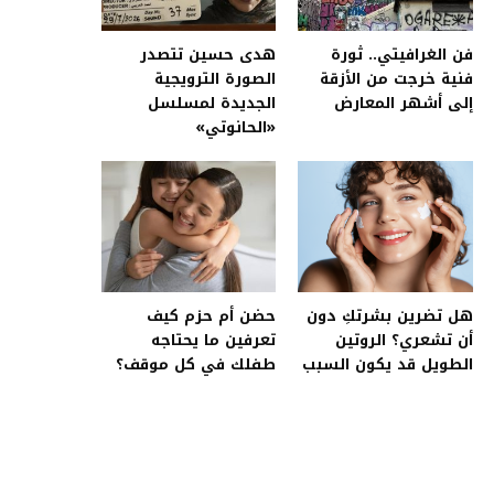
فن الغرافيتي.. ثورة
هدى حسين تتصدر
فنية خرجت من الأزقة
الصورة الترويجية
إلى أشهر المعارض
الجديدة لمسلسل
«الحانوتي»
هل تضرين بشرتكِ دون
حضن أم حزم كيف
أن تشعري؟ الروتين
تعرفين ما يحتاجه
الطويل قد يكون السبب
طفلك في كل موقف؟