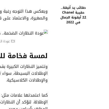
حقائب يد أنيقة..
ويعكس هذا التوجه رغبة واض
حقيبة Chanel
والصغيرة، والاعتماد على قط
22 أيقونة الجمال
في 2022
عودة الن
لمسة فخامة للإ
وتتميز النظارات الكبيرة ب
الإطلالات البسيطة، سواء ت
والإطلالات الكلاسيكية.
كما اعتمدتها علامات مثل:
الإطلالة. لتؤكد أن النظار
المظهر بأسلوب عصري.