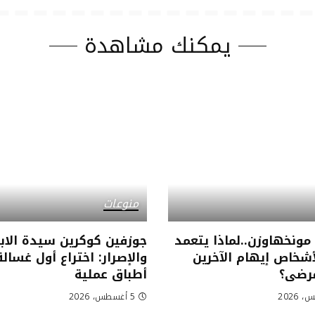
يمكنك مشاهدة
منوعات
 مونخهاوزن..لماذا يتعمد
جوزفين كوكرين سيدة الابت
شخاص إيهام الآخرين
والإصرار: اختراع أول غسالة
مرضى؟
أطباق عملية
5 أغسطس، 2026