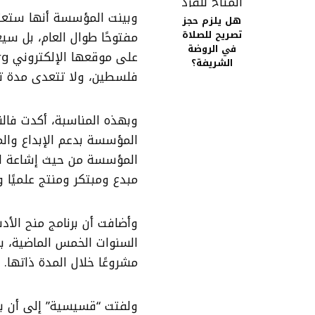
وبينت المؤسسة أنها ستعتمد
هل يلزم حجز
تصريح للصلاة
مفتوحًا طوال العام، بل سيع
في الروضة
الشريفة؟
فلسطين، ولا تتعدى مدة تنفيذها 12 شهرًا، وبسقف مالي أقصا
وبهذه المناسبة، أكدت فال
المؤسسة بدعم الإبداع والم
المؤسسة من حيث إشاعة الف
مبدع ومبتكر ومنتج علميًا وث
مشروعًا خلال المدة ذاتها.
ولفتت “قسيسية” إلى أن بر