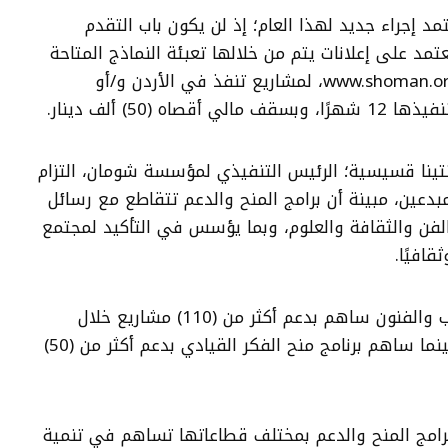
 إجراء جديد لهذا العام؛ إذ لن يكون باب التقدم
تمد على إعلانات يتم من خلالها تعبئة النماذج المتاحة
على موقعها الإلكتروني www.shoman.org، لمشاريع تنفذ في الأردن و/أو
ه (50) ألف دينار.
نتينا قسيسية؛ الرئيس التنفيذي لمؤسسة شومان، التزام
بدعين، مبينة أن برامج المنح والدعم تتقاطع مع رسائل
ن والثقافة والعلوم، وبما يؤسس في التأكيد لمجتمع
قافيًا.
وأضافت أن برنامج منح الأدب والفنون ساهم بدعم أكثر من (110) مشاريع خلال
السنوات الخمس الماضية، بينما ساهم برنامج منح الفكر القيادي بدعم أكثر من (50)
امج المنح والدعم بمختلف قطاعاتها تساهم في تنمية