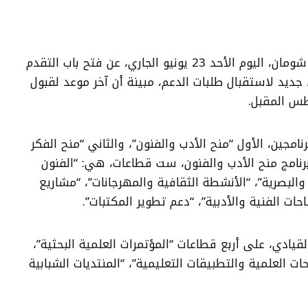
أعلنت مؤسسة عبد الحميد شومان، اليوم الأحد 23 يونيو الجاري، عن فتح باب التقدم
ء جديد لاستقبال طلبات الدعم، مبينة أن آخر موعد لقبول
امجين، الأول “منح الأدب والفنون”، والثاني “منح الفكر
برنامج منح الأدب والفنون، ست قطاعات، هي: “الفنون
 والبصرية”، “الأنشطة الثقافية والمهرجانات”، “مشاريع
ات الفنية والأدبية”، “دعم تطوير المكتبات”.
قيادي، على أربع قطاعات “المؤتمرات العلمية البحثية”،
ات العلمية والتطبيقات التعليمية”، “المنتديات الشبابية