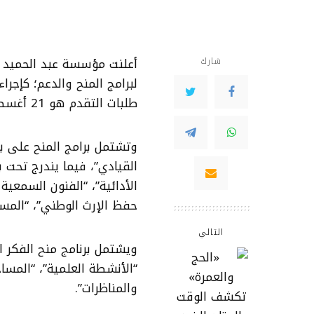
شارك
لبرامج المنح والدعم؛ كإجرا
طلبات التقدم هو 21 أغسطس المقبل.
وتشتمل برامج المنح على برن
القيادي”، فيما يندرج تحت 
الأدائية”، “الفنون السمعية
حفظ الإرث الوطني”، “المساح
التالي
ويشتمل برنامج منح الفكر ال
“الأنشطة العلمية”، “المساح
والمناظرات”.