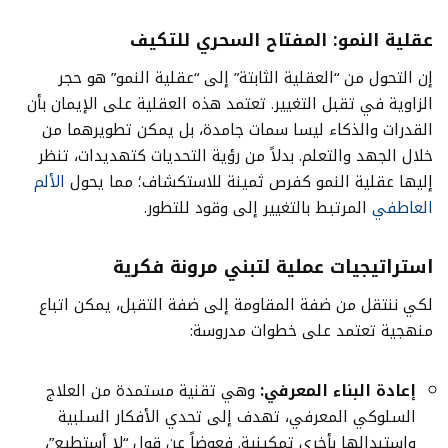
عقلية النمو: المفتاح السحري للتكيف
إن التحول من “العقلية الثابتة” إلى “عقلية النمو” هو حجر
الزاوية في تقبل التغيير. تعتمد هذه العقلية على الإيمان بأن
القدرات والذكاء ليسا سمات جامدة، بل يمكن تطويرهما من
خلال الجهد والتعلم. بدلاً من رؤية التحديات كتهديدات، تنظر
إليها عقلية النمو كفرص ثمينة للاستكشاف؛ مما يحول
الألم
العاطفي
المرتبط بالتغيير إلى وقود للتطور.
استراتيجيات عملية لتبني مرونة فكرية
لكي ننتقل من ضفة المقاومة إلى ضفة التقبل، يمكن اتباع
منهجية تعتمد على خطوات مدروسة:
إعادة البناء المعرفي
:
وهي تقنية مستمدة من العلاج
السلوكي المعرفي، تهدف إلى تحدي الأفكار السلبية
واستبدالها بأخرى تمكينية. فعوضاً عن قول “لا أستطيع”،