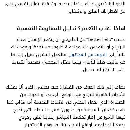
النمو الشخصي، وبناء علاقات صحية، وتحقيق توازن نفسي يقي
من اضطرابات القلق والاكتئاب.
لماذا نهاب التغيير؟ تحليل للمقاومة النفسية
بحسب “betterhelp”.من الطبيعي أن يشعر الإنسان بعدم
الارتياح أو التوجس عند مواجهة ظروف مستجدة؛ ويعود ذلك
غالباً إلى
الخوف من المجهول.
فالعقل البشري يميل إلى ما
هو مألوف طلباً للأمان، بينما يمثل المجهول تهديداً لقدرتنا
على التنبؤ بالمستقبل.
يضاف إلى ذلك الخوف من الفشل؛ حيث يخشى الفرد ألا يمتلك
الأدوات الكافية للنجاح في الوضع الجديد، أو الخوف من
الخسارة الذي يجعل التخلي عن الأنماط القديمة أمر مؤلم. كما
يلعب فقدان السيطرة دور محوري؛ ففي اللحظة التي تخرج
فيها الأمور عن إطار تحكمنا المباشر، ينتابنا قلق وجودي
يدفعنا لمقاومة الواقع الجديد تشبث بوهم الاستقرار.