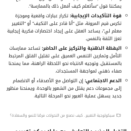
يمكننا قول “سأتعلم كيف أفعل ذلك بالممارسة”.
قوة التأكيدات الإيجابية
:
تكرار عبارات واقعية وموجزة
تكرس قيم المرونة، مثل “أنا قادر على التكيف” أو “التغيير
معلم لي”، يساعد العقل على إيجاد اختصارات فكرية إيجابية
تعزز الثقة بالنفس.
اليقظة الذهنية والتركيز على الحاضر
:
تساعد ممارسات
التأمل وتمارين التنفس العميق على تقليل القلق المرتبط
بالمستقبل. وتوجيه الانتباه نحو اللحظة الراهنة، مما يمنحنا
صفاء ذهني لمواجهة المستجدات.
الدعم الاجتماعي
:
إن التواصل مع الأصدقاء أو الانضمام
إلى مجموعات دعم يقلل من الشعور بالوحدة. ويمنحنا منظور
جديد يسهل عملية العبور نحو المرحلة التالية.
سيكولوجية التغيير.. كيف نصنع من التحولات فرصًا للنمو والسعادة؟