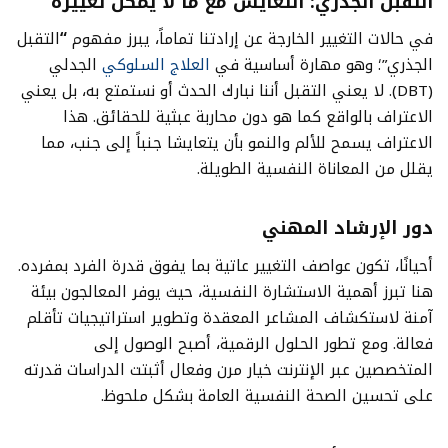
التقبل الجذري: التعايش مع ما لا يمكن تغييره
في حالات التغيير الخارجة عن إرادتنا تماماً، يبرز مفهوم
“
التقبل
الجذري”؛ وهو مهارة أساسية في
العلاج السلوكي
الجدلي
(DBT). لا يعني التقبل أننا نبارك الحدث أو نستمتع به، بل يعني
الاعتراف بالواقع كما هو دون محاربة عبثية للحقائق. هذا
الاعتراف يسمح للألم والنمو بأن يتعايشا جنباً إلى جنب، مما
يقلل من المعاناة النفسية الطويلة.
دور الإرشاد المهني
أحيانًا، تكون عواصف التغيير عاتية بما يفوق قدرة الفرد بمفرده.
هنا تبرز أهمية الاستشارة النفسية، حيث يوفر المعالجون بيئة
آمنة لاستكشاف المشاعر المعقدة وتطوير استراتيجيات تأقلم
فعالة. ومع تطور الحلول الرقمية، أصبح الوصول إلى
المتخصصين عبر الإنترنت خيار مرن وفعال أثبتت الدراسات قدرته
على تحسين الصحة النفسية العامة بشكل ملحوظ.