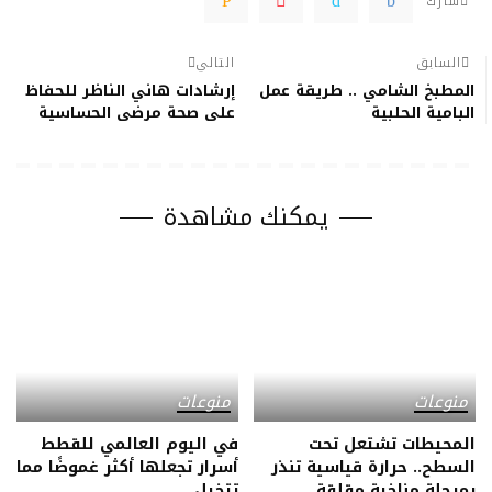
شارك
السابق
التالي
المطبخ الشامي .. طريقة عمل
إرشادات هاني الناظر للحفاظ
البامية الحلبية
على صحة مرضى الحساسية
يمكنك مشاهدة
منوعات
منوعات
المحيطات تشتعل تحت
في اليوم العالمي للقطط
السطح.. حرارة قياسية تنذر
أسرار تجعلها أكثر غموضًا مما
بمرحلة مناخية مقلقة
تتخيل