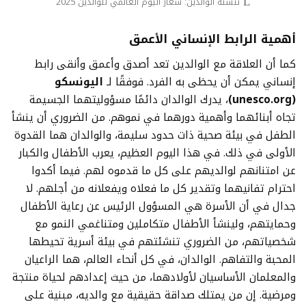
تنشئة الوالدين: شعار اليوم العالمي للوالدين 2025
أهمية الرابط الإنساني الأعمق
كما أن العلاقة مع الوالدين تعد أصدق وأعمق وأنقى رابط
إنساني يمكن أن يحظى به الفرد. فوفقًا لـ
اليونسكو
(unesco.org)
، يدرك الوالدان دائمًا مسؤوليتهما الجسيمة
تجاه أبنائهما وأهمية دورهما في نموهم. من الضروري أن ينشأ
الطفل في بيئة صحية ذات حدود سليمة، والوالدان هما القدوة
الأولى في ذلك. في هذا اليوم العظيم، يعرب الأطفال والكبار
عن امتنانهم لوالديهم على كل ما قدموه لهم. فيما أكدوا
احترام تفانيهما وتقدير كل ما فعلاه ويفعلانه من أجلهم. لا
جدال في أن الأسرة هي المسؤول الرئيس عن رعاية الأطفال
وحمايتهم، ولينشأ الأطفال متكاملين ومتناغمي النمو مع
شخصياتهم، من الضروري تنشئتهم في بيئة أسرية تحيطها
المحبة والتفاهم. الوالدان، في كل أنحاء العالم، هما الراعيان
والمعلمان الأساسيان لأولادهما، من حيث إعدادهم لحياة منتجة
ومرضية. إن من يمتلك صداقة حقيقية مع والديه، مبنية على