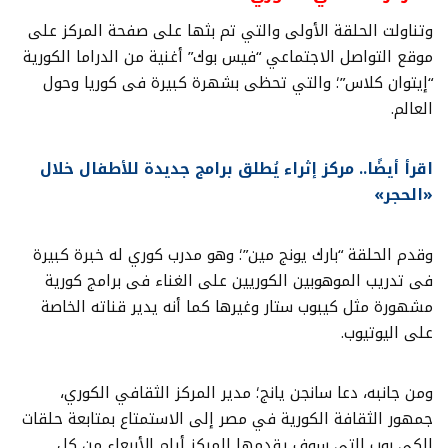
وتناولت الحلقة الأولى والتي تم بثها على صفحة المركز على
موقع التواصل الاجتماعي “فيس بوك” أغنية من الدراما الكورية
“إيتوان كلاس”؛ والتي تحظى بشهرة كبيرة فى كوريا وحول
العالم.
اقرأ أيضًا.. مركز إثراء يُطلق برامج جديدة للأطفال خلال
«الحجر»
وقدم الحلقة “بارك يونج مين”؛ وهو مدرب كوري له خبرة كبيرة
فى تدريب الموهوبين الكوريين على الغناء فى برامج كورية
مشهورة مثل كيبوب ستار وغيرها كما أنه يدير قناته الخاصة
على اليوتيوب.
ومن جانبه، دعا سانجن يانج؛ مدير المركز الثقافي الكوري،
جمهور الثقافة الكورية في مصر إلى الاستمتاع بمتابعة حلقات
الكي بوب التي سوف يقدمها المركز أيام الأربعاء من كل