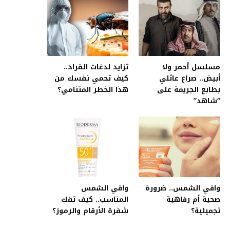
مسلسل أحمر ولا
تزايد لدغات القراد..
أبيض.. صراع عائلي
كيف تحمي نفسك من
بطابع الجريمة على
هذا الخطر المتنامي؟
“شاهد”
واقي الشمس.. ضرورة
واقي الشمس
صحية أم رفاهية
المناسب.. كيف تفك
تجميلية؟
شفرة الأرقام والرموز؟