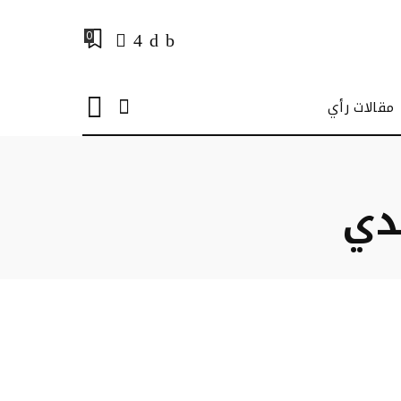
0
مقالات رأي
دي