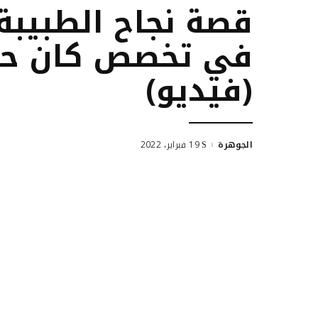
قصة نجاح الطبيبة 
في تخصص كان حكرً
(فيديو)
الجوهرة
19 فبراير، 2022
Posted
by