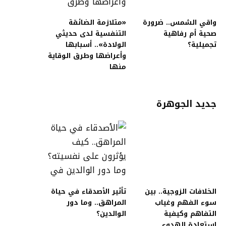
واقي الشمس.. ضرورة
«متلازمة الضائقة
صحية أم رفاهية
التنفسية لدى حديثي
تجميلية؟
الولادة».. أسبابها
وأعراضها وطرق الوقاية
منها
جديد الجوهرة
الخلافات الزوجية.. بين
تأثير الأصدقاء في حياة
سوء الفهم وغياب
المراهق.. وما دور
التفاهم وكيفية
الوالدين؟
استعادة الهدوء