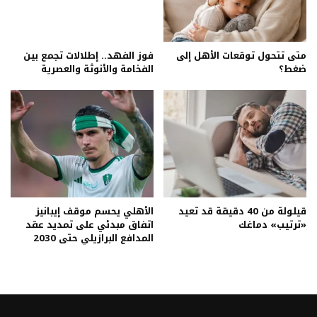
متى تتحول توقعات الأهل إلى
فوز الفهد.. إطلالات تجمع بين
ضغط؟
الفخامة والأنوثة والعصرية
قيلولة من 40 دقيقة قد تعيد
الأهلي يحسم موقف إيبانيز
«ترتيب» دماغك
اتفاق مبدئي على تمديد عقد
المدافع البرازيلي حتى 2030