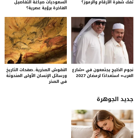
تفك شفرة الأرقام والرموز؟
السعوديات صياغة التفاصيل
الفاخرة برؤية عصرية؟
نجوم الخليج يجتمعون في «شارع
النقوش الصخرية..صفحات التاريخ
العرب» استعدادًا لرمضان 2027
ورسائل الإنسان الأولى المنحوتة
في الصخر
جديد الجوهرة