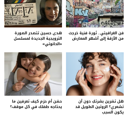
فن الغرافيتي.. ثورة فنية خرجت
هدى حسين تتصدر الصورة
من الأزقة إلى أشهر المعارض
الترويجية الجديدة لمسلسل
«الحانوتي»
هل تضرين بشرتكِ دون أن
حضن أم حزم كيف تعرفين ما
تشعري؟ الروتين الطويل قد
يحتاجه طفلك في كل موقف؟
يكون السبب