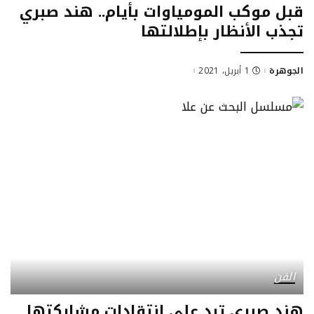
قبل موكب المومياوات بأيام.. هند صبري
تجذب الأنظار بإطلالتها
الجوهرة
1 أبريل، 2021
Posted
by
الفن
هند صبري ترد على انتقادات مشاركتها