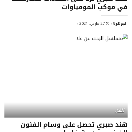
في موكب المومياوات
الجوهرة
27 مارس، 2021
Posted
by
الفن
هند صبري تحصل على وسام الفنون