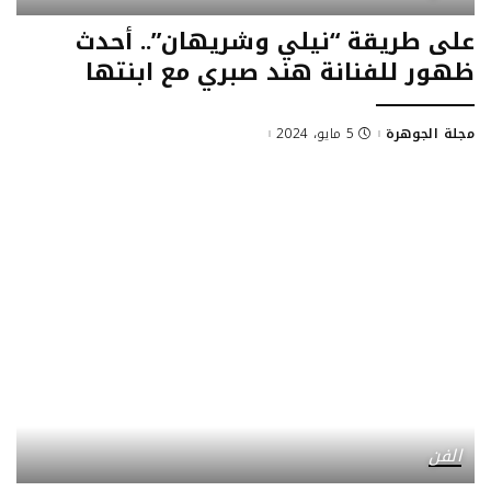
على طريقة “نيلي وشريهان”.. أحدث
ظهور للفنانة هند صبري مع ابنتها
مجلة الجوهرة
5 مايو، 2024
Posted
by
الفن