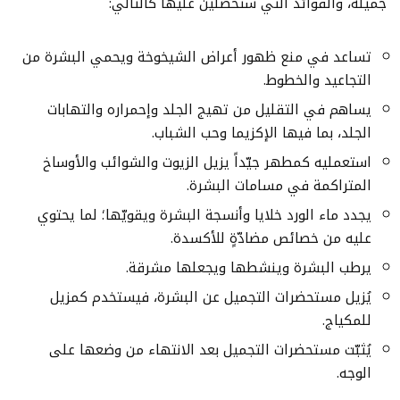
جميلة، والفوائد التي ستحصلين عليها كالتالي:
تساعد في منع ظهور أعراض الشيخوخة ويحمي البشرة من
التجاعيد والخطوط.
يساهم في التقليل من تهيج الجلد وإحمراره والتهابات
الجلد، بما فيها الإكزيما وحب الشباب.
استعمليه كمطهر جيّداً يزيل الزيوت والشوائب والأوساخ
المتراكمة في مسامات البشرة.
يجدد ماء الورد خلايا وأنسجة البشرة ويقويّها؛ لما يحتوي
عليه من خصائص مضادّةٍ للأكسدة.
يرطب البشرة وينشطها ويجعلها مشرقة.
يُزيل مستحضرات التجميل عن البشرة، فيستخدم كمزيل
للمكياج.
يُثبّت مستحضرات التجميل بعد الانتهاء من وضعها على
الوجه.