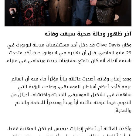
آخر ظهور وحالة صحية سبقت وفاته
وكان Clive Davis قد دخل أحد مستشفيات مدينة نيويورك في
29 مايو الماضي، قبل أن يغادره في 4 يونيو، حيث أكد متحدث
باسمه آنذاك أنه كان يتمتع بمعنويات جيدة ويتعافى في منزله.
وبعد إعلان وفاته، أصدرت عائلته بياناً مؤثراً جاء فيه أن العالم
عرفه كأحد أعظم أساطير الموسيقى، وصاحب الرؤية التي
ساهمت في تشكيل الموسيقى الحديثة واكتشاف أجيال من
النجوم، فيما عرفته عائلته أباً وجداً ومصدراً للحكمة والدعم
والمحبة.
وأكدت العائلة أن أعظم إنجازات ديفيس لم تكن المهنية فقط،