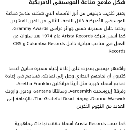
شكّل ملامح صناعة الموسيقى الأمريكية
يعتبر كلايف ديفيس من أبرز الأسماء التي شكلت ملامح صناعة
الموسيقى الأميركية خلال النصف الثاني من القرن العشرين.
وحصد خلال مسيرته خمس جوائز غرامي Grammy Awards،
كما أسس شركة Arista Records عام 1974 بعد سنوات من
العمل في مناصب قيادية داخل Columbia Records و CBS
Records.
واشتهر ديفيس بقدرته على إعادة إحياء مسيرة فنانين اعتقد
كثيرون أن نجاحهم التجاري وصل إلى نهايته، فساهم في إعادة
تقديم أسماء كبيرة مثل أريثا فرانكلين Aretha Franklin،
وفرقة إيروسميث Aerosmith، وسانتانا Santana، وديون وارويك
Dionne Warwick، وفرقة The Grateful Dead، بالإضافة إلى
العديد من النجوم الآخرين.
كما ضمت Arista Records أسماءً حققت نجاحات جماهيرية