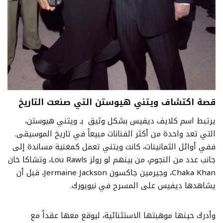
قصة اكتشاف ويتني هيوستن التي صنعت التاريخ
يرتبط اسم كلايف ديفيس بشكل وثيق بـ ويتني هيوستن،
التي تعد واحدة من أكثر الفنانات مبيعاً في تاريخ الموسيقى.
ففي أوائل الثمانينات، كانت ويتني تعمل كمغنية مساندة إلى
جانب عدد من النجوم، من بينهم لو رولز Lou Rawls، وتشاكا خان
Chaka Khan، وجيرمين جاكسون Jermaine Jackson، قبل أن
يشاهدها ديفيس على المسرح في نيويورك.
وأدرك حينها موهبتها الاستثنائية، ليوقع معها عقداً مع