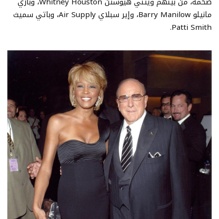
ضخمة، من بينهم ويتني هيوستن Whitney Houston، وباري
مانيلو Barry Manilow، وإير سبلاي Air Supply، وباتي سميث
Patti Smith.