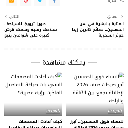
شارك
السابق
التالي
العناية بالبشرة في سن
صور| ترويجًا للسياحة..
الخمسين.. نصائح كاثرين زيتا
سلاحف رملية وسمكة قرش
جونز السحرية
كبيرة على شواطئ ينبع
يمكنك مشاهدة
الموضة
الموضة
للنساء فوق الخمسين.. أبرز
كيف أعادت المصممات
صيحات صيف 2026 لإطلالة
السعوديات صياغة التفاصيل