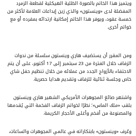
ويتميز هذا الخاتم بالصورة الظلية الهيكلية لقطعة الزمرد
المفضلة لدى «وينستون» والذي زين إبداعات العلامة لأكثر من
خمسة عقود، ويوفر هذا الخاتم إمكانية ارتدائه بمفرده أو مع
خواتم أخرى.
ومن المقرر أن يستضيف هاري وينستون سلسلة من ندوات
الزفاف خلال الفترة من 23 سبتمبر إلى 17 أكتوبر، على أن يتم
الاحتفاء بالأزواج الجدد من عملائه من خلال تنظيم حفل شاي
خاص وجلسة ثنائية للزفاف وتقديم هدايا حصرية.
واشتهر صائغ المجوهرات الأمريكي الشهير هاري وينستون
بلقب «ملك الماس»؛ نظرًا لخواتم الزفاف الفخمة التي يُقدمها
والمصنوعة من أفخم وأغلى الأحجار الكريمة.
وعُرف «وينستون» بابتكاراته في عالمي المجوهرات والساعات،