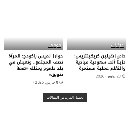
حوارات
حوارات
خاص|هيلين كريكينتزيس:
حوار| لميس باكودح: المرأة
درّبنا ألف سعودية قيادية
نصف المجتمع.. ونعيش في
والتعّلم عملية مستمرة
بلد طموح يمتلك «همة
طويق»
23 مارس، 2026
8 مارس، 2026
تحميل المزيد من المقالات