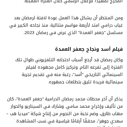
المخرج تمهيدًا للإعلان الرسمي خلال الفترة المقبلة.
ومن المنتظر أن يشكل هذا العمل عودة لافتة لرمضان بعد
غياب درامي امتد لأربعة مواسم متتالية. منذ نجاحه الكبير في
مسلسل “جعفر العمدة” الذي عرض في رمضان 2023.
فيلم أسد ونجاح جعفر العمدة
وكان رمضان قد أرجع أسباب احتجابه التلفزيوني طوال تلك
الفترة إلى تفرغه التام. وتركيز كامل مجهوده لفيلم
السينمائي التاريخي “أسد”، رغبة منه في تقديم تجربة
سينمائية فريدة تليق بتطلعات جمهوره.
يذكر أن آخر محطات محمد رمضان الدرامية “جعفر العمدة”، كان
من تأليف وإخراج محمد سامي. وشارك في السيناريو والحوار
مهاب طارق، وضم نخبة من النجوم من إنتاج شركة “ميديا هب –
سعدي جوهر”، محققًا أرقامًا قياسية في نسب المشاهدة