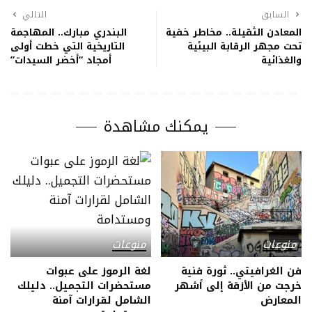
السابق
التالي
المعادن الثقيلة.. مخاطر خفية
البندري مبارك.. المهاجمة
تحت مجهر الرقابة البيئية
التاريخية التي خطت أولى
والغذائية
أمجاد “أخضر السيدات”
يمكنك مشاهدة
منوعات
منوعات
فن الغرافيتي.. ثورة فنية
لغة الرموز على عبوات
خرجت من الأزقة إلى أشهر
مستحضرات التجميل.. دليلك
المعارض
الشامل لقرارات آمنة