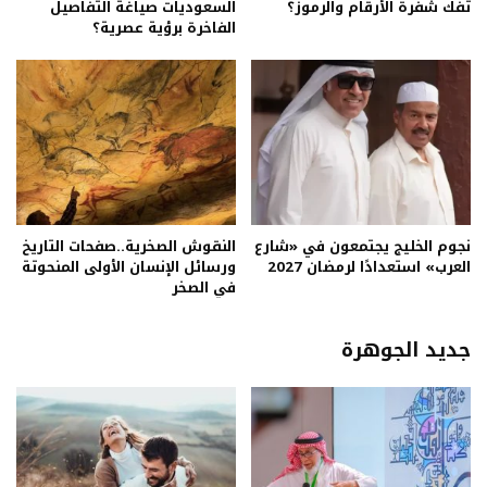
تفك شفرة الأرقام والرموز؟
السعوديات صياغة التفاصيل
الفاخرة برؤية عصرية؟
نجوم الخليج يجتمعون في «شارع
النقوش الصخرية..صفحات التاريخ
العرب» استعدادًا لرمضان 2027
ورسائل الإنسان الأولى المنحوتة
في الصخر
جديد الجوهرة