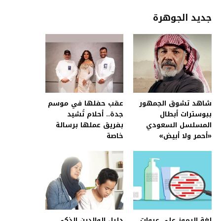
جديد الجوهرة
شاهد تشوق الجمهور
عقب حفلها في موسم
ببوسترات أبطال
جدة.. أحلام تُشيد
المسلسل السعودي
بفريق عملها برسالة
«أحمر ولا أبيض»
خاصة
لغة الرموز على عبوات
دليل الوالدين الذكي..