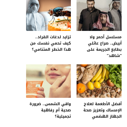
مسلسل أحمر ولا
تزايد لدغات القراد..
أبيض.. صراع عائلي
كيف تحمي نفسك من
بطابع الجريمة على
هذا الخطر المتنامي؟
“شاهد”
أفضل الأطعمة لعلاج
واقي الشمس.. ضرورة
الإمساك وتعزيز صحة
صحية أم رفاهية
الجهاز الهضمي
تجميلية؟