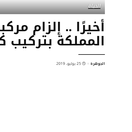
الحياة
أخيرًا .. إلزام مرك
المملكة بتركيب ك
الجوهرة
25 يوليو، 2019
Posted
by