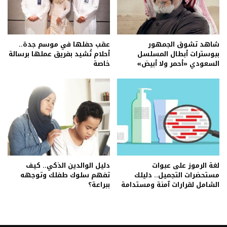
شاهد تشوق الجمهور
عقب حفلها في موسم جدة..
ببوسترات أبطال المسلسل
أحلام تُشيد بفريق عملها برسالة
السعودي «أحمر ولا أبيض»
خاصة
لغة الرموز على عبوات
دليل الوالدين الذكي.. كيف
مستحضرات التجميل.. دليلك
تفهم سلوك طفلك وتوجهه
الشامل لقرارات آمنة ومستدامة
ببراعة؟