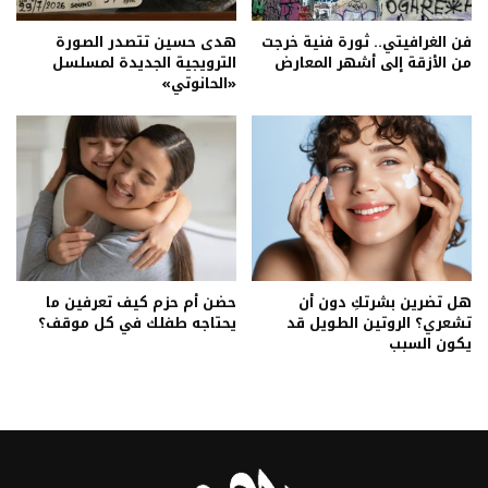
فن الغرافيتي.. ثورة فنية خرجت
هدى حسين تتصدر الصورة
من الأزقة إلى أشهر المعارض
الترويجية الجديدة لمسلسل
«الحانوتي»
هل تضرين بشرتكِ دون أن
حضن أم حزم كيف تعرفين ما
تشعري؟ الروتين الطويل قد
يحتاجه طفلك في كل موقف؟
يكون السبب