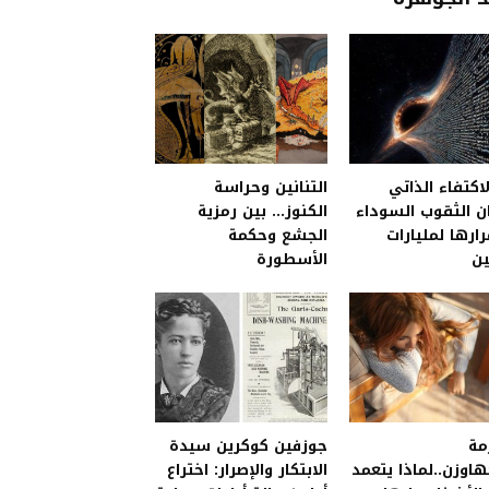
اكتفاء الذاتي
التنانين وحراسة
 الثقوب السوداء
الكنوز… بين رمزية
ارها لمليارات
الجشع وحكمة
ين
الأسطورة
مة
جوزفين كوكرين سيدة
اوزن..لماذا يتعمد
الابتكار والإصرار: اختراع