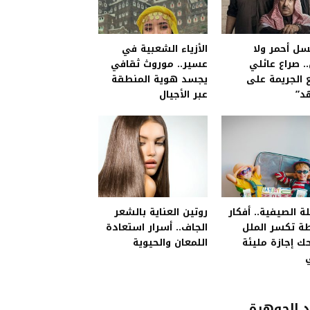
ل أحمر ولا
الأزياء الشعبية في
. صراع عائلي
عسير.. موروث ثقافي
 الجريمة على
يجسد هوية المنطقة
د”
عبر الأجيال
ة الصيفية.. أفكار
روتين العناية بالشعر
ة تكسر الملل
الجاف.. أسرار استعادة
ك إجازة مليئة
اللمعان والحيوية
 الجوهرة