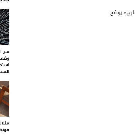
سر ال
وضمان
استمر
السن
متلاز
مونخه