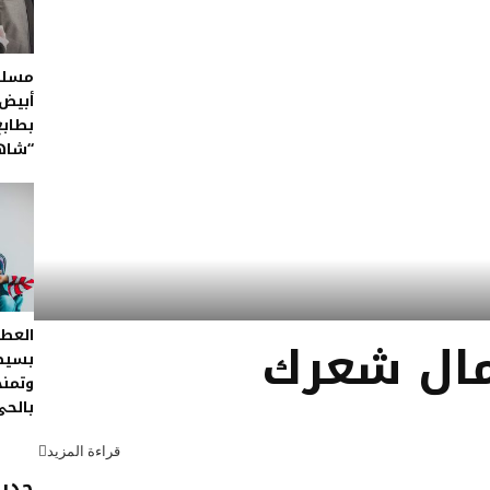
مسلس
أبيض.
بطابع
“شاه
العطل
مال شعرك
بسيط
وتمنح
بالحي
قراءة المزيد
جديد