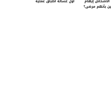
الأشخاص إيهام
أول غسالة أطباق عملية
ين بأنهم مرضى؟