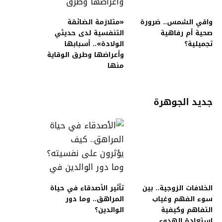
واقي الشمس.. ضرورة
«متلازمة الضائقة
صحية أم رفاهية
التنفسية لدى حديثي
تجميلية؟
الولادة».. أسبابها
وأعراضها وطرق الوقاية
منها
جديد الجوهرة
الخلافات الزوجية.. بين
تأثير الأصدقاء في حياة
سوء الفهم وغياب
المراهق.. وما دور
التفاهم وكيفية
الوالدين؟
استعادة الهدوء