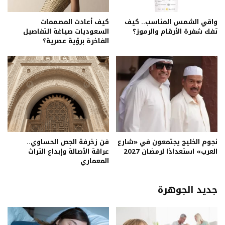
واقي الشمس المناسب.. كيف
كيف أعادت المصممات
تفك شفرة الأرقام والرموز؟
السعوديات صياغة التفاصيل
الفاخرة برؤية عصرية؟
نجوم الخليج يجتمعون في «شارع
فن زخرفة الجص الحساوي..
العرب» استعدادًا لرمضان 2027
عراقة الأصالة وإبداع التراث
المعماري
جديد الجوهرة