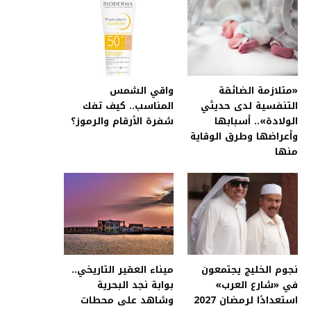
«متلازمة الضائقة
واقي الشمس
التنفسية لدى حديثي
المناسب.. كيف تفك
الولادة».. أسبابها
شفرة الأرقام والرموز؟
وأعراضها وطرق الوقاية
منها
نجوم الخليج يجتمعون
ميناء العقير التاريخي..
في «شارع العرب»
بوابة نجد البحرية
استعدادًا لرمضان 2027
وشاهد على محطات