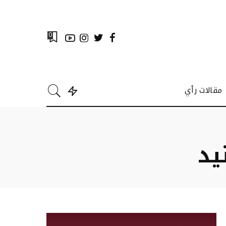
0
مقالات رأي
يد