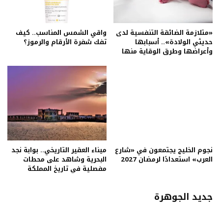
«متلازمة الضائقة التنفسية لدى
واقي الشمس المناسب.. كيف
حديثي الولادة».. أسبابها
تفك شفرة الأرقام والرموز؟
وأعراضها وطرق الوقاية منها
نجوم الخليج يجتمعون في «شارع
ميناء العقير التاريخي.. بوابة نجد
العرب» استعدادًا لرمضان 2027
البحرية وشاهد على محطات
مفصلية في تاريخ المملكة
جديد الجوهرة