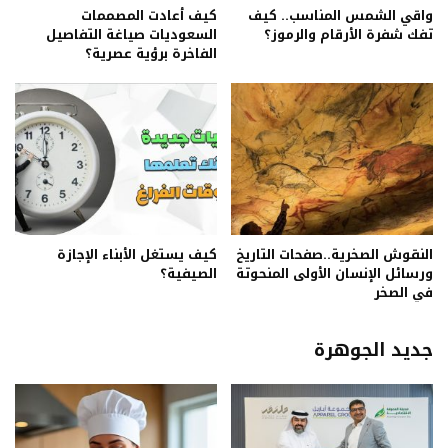
واقي الشمس المناسب.. كيف
كيف أعادت المصممات
تفك شفرة الأرقام والرموز؟
السعوديات صياغة التفاصيل
الفاخرة برؤية عصرية؟
النقوش الصخرية..صفحات التاريخ
كيف يستغل الأبناء الإجازة
ورسائل الإنسان الأولى المنحوتة
الصيفية؟
في الصخر
جديد الجوهرة