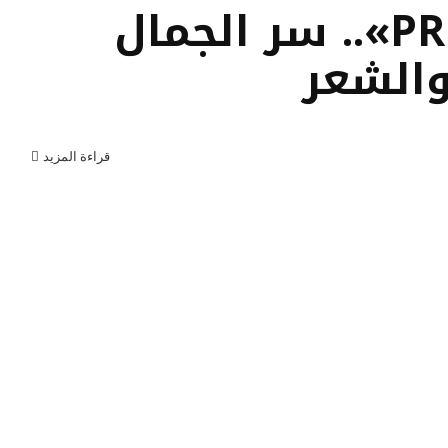
العلاج بالبلازما «PRP».. سر الجمال
والشعر
قراءة المزيد