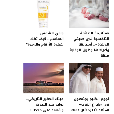
«متلازمة الضائقة
واقي الشمس
التنفسية لدى حديثي
المناسب.. كيف تفك
الولادة».. أسبابها
شفرة الأرقام والرموز؟
وأعراضها وطرق الوقاية
منها
نجوم الخليج يجتمعون
ميناء العقير التاريخي..
في «شارع العرب»
بوابة نجد البحرية
استعدادًا لرمضان 2027
وشاهد على محطات