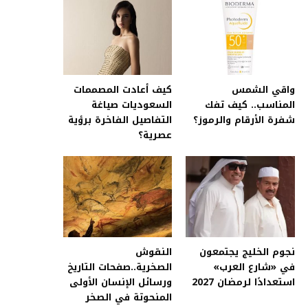
واقي الشمس
كيف أعادت المصممات
المناسب.. كيف تفك
السعوديات صياغة
شفرة الأرقام والرموز؟
التفاصيل الفاخرة برؤية
عصرية؟
نجوم الخليج يجتمعون
النقوش
في «شارع العرب»
الصخرية..صفحات التاريخ
استعدادًا لرمضان 2027
ورسائل الإنسان الأولى
المنحوتة في الصخر