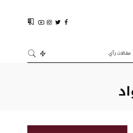
0
مقالات رأي
د