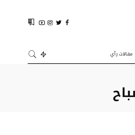
0
مقالات رأي
باح