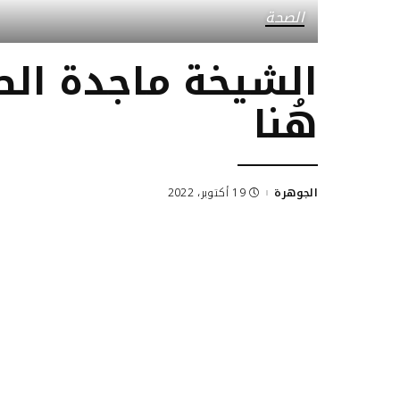
الصحة
الشيخة ماجدة الص
هُنا
الجوهرة
19 أكتوبر، 2022
Posted
by