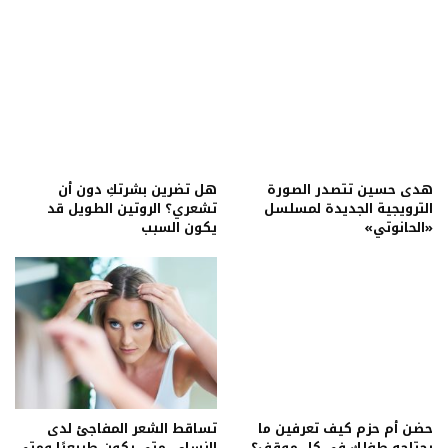
هدى حسين تتصدر الصورة
هل تضرين بشرتكِ دون أن
الترويجية الجديدة لمسلسل
تشعري؟ الروتين الطويل قد
«الحانوتي»
يكون السبب
حضن أم حزم كيف تعرفين ما
تساقط الشعر المفاجئ لدى
يحتاجه طفلك في كل موقف؟
النساء.. متى يكون طبيعيًا ومتى