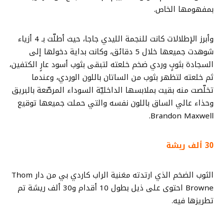
بمفهومها الخاص.
وأبرز الإطلالات كانت للنجمة الليدي جاجا، حيث أطلّت بـ 4 أزياء
شوهدت جميعها خلال 5 دقائق، وكانت بداية دخولها إلى
السجادة بثوبٍ وردي ضخم خلعته لتبقى بثوب أسود عارٍ الكتفين،
ثم خلعته لتظهر بثوب من الساتان باللون الوردي، وعندما
تخلّصت منه بقيت بملابسها الداخليّة السوداء المرصّعة بالبريق
وحذاء عالي الساق باللون نفسه والتي حملت جميعها توقيع
Brandon Maxwell.
30 ألف ريشة
الثوب الضخم الذي ارتدته مغنية الراب كاردي بي من دار Thom
Browne احتوى على ذيل بطول 10 أقدام و30 ألف ريشة تم
تطريزها فيه.