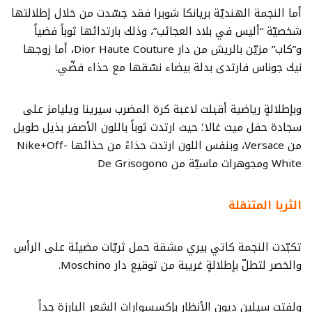
أما النجمة الهنديّة بريانكا شوبرا فقد جسّدت من خلال إطلالتها
شخصيّة “أليس في بلاد العجائب”، وذلك بارتدائها ثوباً فضياً
و”كاب” مزيّن بالريش من دار Dior Haute Couture، أما زوجها
نيك جوناس فارتدى بدلة بيضاء نسّقها مع حذاء فضّي.
وبإطلالةٍ رياضية أقبلت لاعبة كرة المضرب سيرينا ويليامز على
سجادة حفل ميت غالا؛ حيث ارتدت ثوباً باللون الأصفر بذيل طويل
من Versace، وبنفس اللون ارتدت حذاءً من حذائها Nike+Off-
White ومجوهرات ماسيّة من De Grisogono
الثريا المتنقلة
تكبّدت النجمة كاتي بيري مشقة حمل ثريّات مضيئة على الرأس
والخصر لتطلّ بإطلالةٍ غريبة من توقيع دار Moschino.
ولفتت سيلين ديون الأنظار بإكسسوارات الشعر البارزة جداً