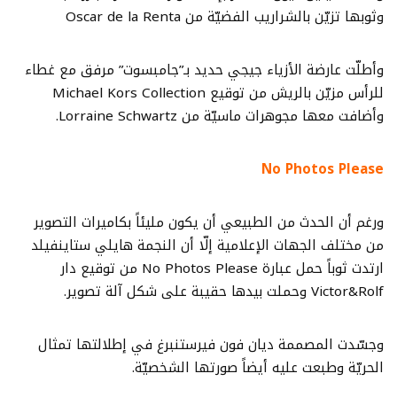
وثوبها تزيّن بالشراريب الفضيّة من Oscar de la Renta
وأطلّت عارضة الأزياء جيجي حديد بـ”جامبسوت” مرفق مع غطاء
للرأس مزيّن بالريش من توقيع Michael Kors Collection
وأضافت معها مجوهرات ماسيّة من Lorraine Schwartz.
No Photos Please
ورغم أن الحدث من الطبيعي أن يكون مليئاً بكاميرات التصوير
من مختلف الجهات الإعلامية إلّا أن النجمة هايلي ستاينفيلد
ارتدت ثوباً حمل عبارة No Photos Please من توقيع دار
Victor&Rolf وحملت بيدها حقيبة على شكل آلة تصوير.
وجسّدت المصممة ديان فون فيرستنبرغ في إطلالتها تمثال
الحريّة وطبعت عليه أيضاً صورتها الشخصيّة.