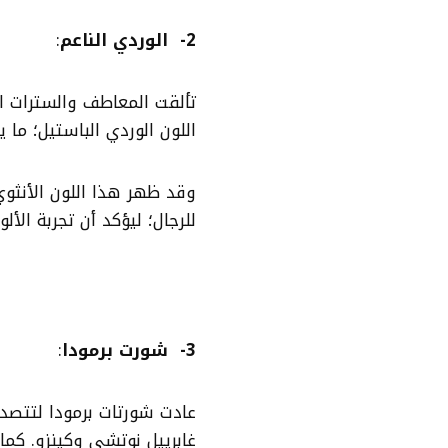
2- الوردي الناعم
:
تألقت المعاطف والسترات ا
اللون الوردي الباستيل؛ ما
وقد ظهر هذا اللون الأنثو
للرجال؛ ليؤكد أن تجربة الأل
3- شورت برمودا
:
عادت شورتات برمودا لتتصد
غابرييل نوتشي وكينزو. كما