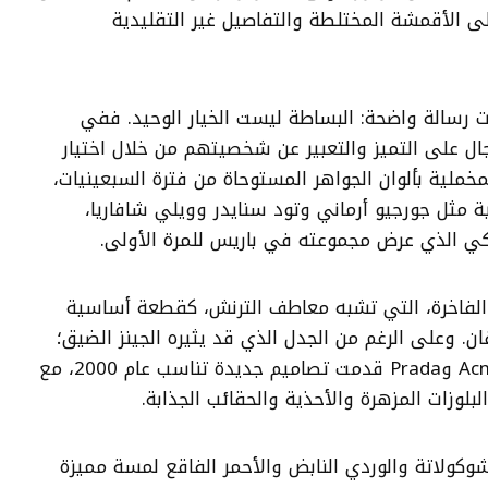
ى الأقمشة المختلطة والتفاصيل غير التقليدية
سالة واضحة: البساطة ليست الخيار الوحيد. ففي
ال على التميز والتعبير عن شخصيتهم من خلال اختيار
خملية بألوان الجواهر المستوحاة من فترة السبعينيات،
ة مثل جورجيو أرماني وتود سنايدر وويلي شافاريا،
ي الذي عرض مجموعته في باريس للمرة الأولى.
 الفاخرة، التي تشبه معاطف الترنش، كقطعة أساسية
. وعلى الرغم من الجدل الذي قد يثيره الجينز الضيق؛
فإن علامات مثل Acne Studios وPrada قدمت تصاميم جديدة تناسب عام 2000، مع
لوزات المزهرة والأحذية والحقائب الجذابة.
وكولاتة والوردي النابض والأحمر الفاقع لمسة مميزة