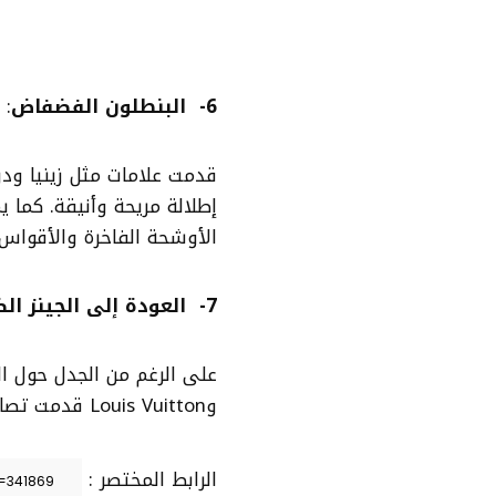
6- البنطلون الفضفاض
:
قدمت علامات مثل زينيا ود
إطلالة مريحة وأنيقة. كما
الأوشحة الفاخرة والأقواس 
7- العودة إلى الجينز الضيق
وLouis Vuitton قدمت تصاميم جديدة تناسب محبي هذا النمط.
الرابط المختصر :