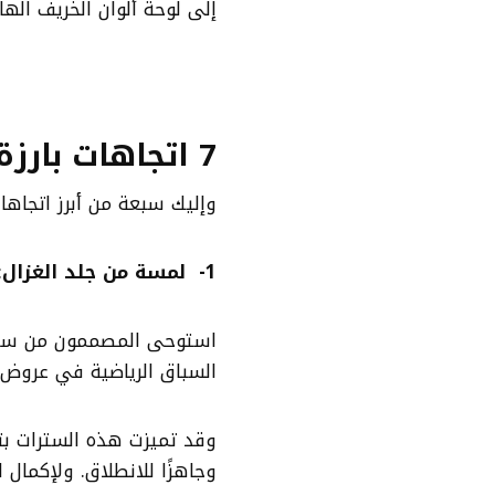
إلى لوحة ألوان الخريف الهاد
7 اتجاهات بارزة
وإليك سبعة من أبرز اتجاهات ا
1- لمسة من جلد الغزال
:
السباق الرياضية في عروض MM6 Maison Margiela وLanvin وKid Super
وقد تميزت هذه السترات بتف
وجاهزًا للانطلاق. ولإكمال