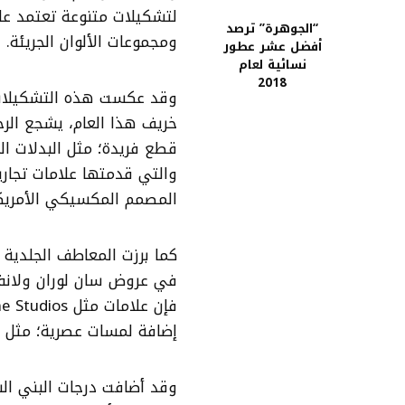
لتشكيلات متنوعة تعتمد عل
“الجوهرة” ترصد
ومجموعات الألوان الجريئة.
أفضل عشر عطور
نسائية لعام
2018
وقد عكست هذه التشكيلات ر
خريف هذا العام، يشجع الرج
قطع فريدة؛ مثل البدلات الم
والتي قدمتها علامات تجاري
المصمم المكسيكي الأمريك
كما برزت المعاطف الجلدية
في عروض سان لوران ولانفان
إضافة لمسات عصرية؛ مثل الب
وقد أضافت درجات البني الش