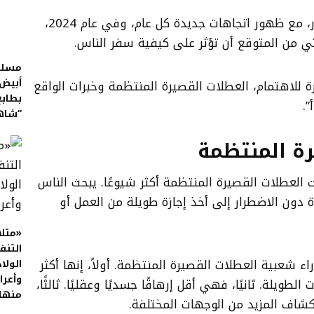
تتغير صناعة السفر باستمرار، مع ظهور اتجاهات جديدة كل عام، وفي عام 2024،
ي من المتوقع أن تؤثر على كيفية سفر الناس.
مسلس
أبيض.
ارة للاهتمام، العطلات القصيرة المنتظمة وخبرات الواقع
بطابع
”.
“شاه
رة المنتظمة
 العطلات القصيرة المنتظمة أكثر شيوعًا. يبحث الناس
 دون الاضطرار إلى أخذ إجازة طويلة من العمل أو
«متلا
التن
ء شعبية العطلات القصيرة المنتظمة. أولاً، إنها أكثر
الولا
وأعرا
الطويلة. ثانيًا، فهي أقل إرهاقًا جسديًا وعقليًا. ثالثًا،
منها
اف المزيد من الوجهات المختلفة.