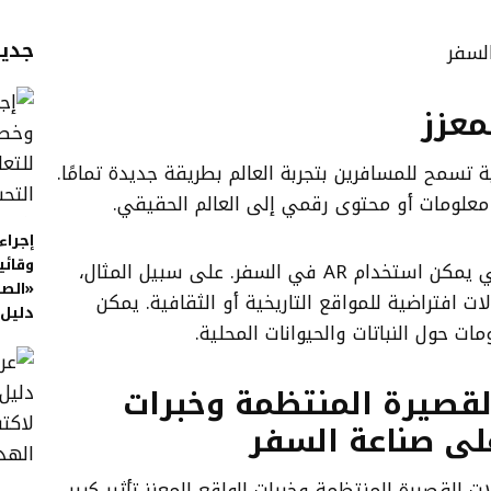
جديد
لسفر
معزز
ز (AR) هو تقنية تسمح للمسافرين بتجربة العالم بطريقة جديدة تمامًا.
إجراء
وقائي
هناك العديد من الطرق التي يمكن استخدام AR في السفر. على سبيل المثال،
«الص
 افتراضية للمواقع التاريخية أو الثقافية. يمكن
دليل
ات حول النباتات والحيوانات المحلية.
القصيرة المنتظمة وخبرات
على صناعة السفر
 القصيرة المنتظمة وخبرات الواقع المعزز تأثير كبير