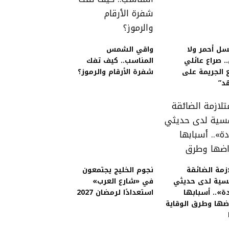
ل أحمر ولا
واقي الشمس
. صراع عائلي
المناسب.. كيف تفك
 الجريمة على
شفرة الأرقام والرموز؟
د”
زمة الضائقة
نجوم الخليج يجتمعون
فسية لدى حديثي
في «شارع العرب»
دة».. أسبابها
استعدادًا لرمضان 2027
ضها وطرق الوقاية