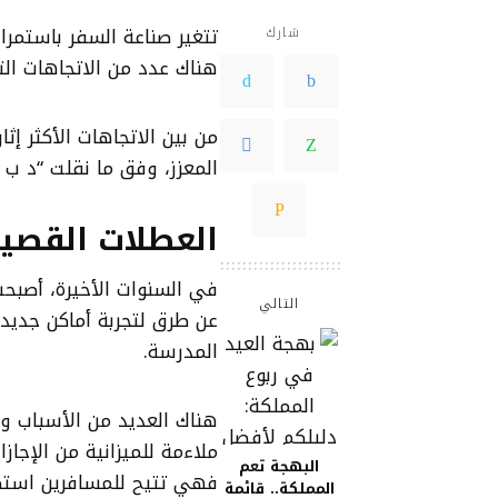
شارك
هناك عدد من الاتجاهات الت
من بين الاتجاهات الأكثر إث
المعزز، وفق ما نقلت “د ب أ
العطلات القصي
في السنوات الأخيرة، أصبحت
التالي
عن طرق لتجربة أماكن جديدة
المدرسة.
هناك العديد من الأسباب ورا
ملاءمة للميزانية من الإجازات 
البهجة تعم
فهي تتيح للمسافرين استكش
المملكة.. قائمة