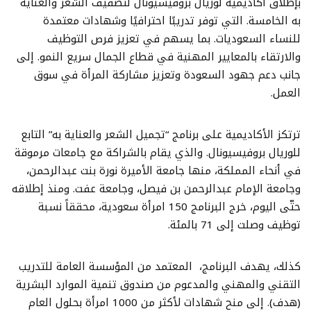
بإطلاق أكاديمية لوريال بروفيسيونال لتصفيف الشعر والعناية
به الخامسة. التي توفر تدريبًا احترافيًا وشهادات معتمدة
للنساء السعوديات. بما يسهم في تعزيز فرص التوظيف
والارتقاء بالمعايير المهنية في قطاع الجمال سريع النمو. إلى
جانب دعم جهود السعودة وتعزيز مشاركة المرأة في سوق
العمل.
ترتكز الأكاديمية على برنامج “تجميل الشعر والعناية به” التابع
للوريال بروفيسيونال. والذي يقام بالشراكة مع جامعات مرموقة
في أنحاء المملكة، منها جامعة الأميرة نورة بنت عبدالرحمن،
وجامعة الإمام عبدالرحمن بن فيصل، وجامعة عفت. ومنذ إطلاقه
حتّى اليوم، خرج البرنامج 150 امرأة سعودية، محققاً نسبة
توظيف وصلت إلى 71 بالمئة.
كذلك، يهدف البرنامج، المعتمد من المؤسسة العامة للتدريب
التقني والمهني والمدعوم من صندوق تنمية الموارد البشرية
(هدف). إلى منح شهادات لأكثر من 1000 امرأة بحلول العام