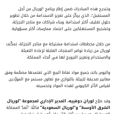
وتندرج هذه المبادرات ضمن إطار برنامج “لوريال من أجل
المستقبل”، الذي يركّز على تعزيز الاستدامة من خلال تطوير
حلول تغليف أكثر استدامة. وبناء شراكات مع متاجر التجزئة،
وتشجيع المستهلكين على اعتماد ممارسات أكثر مسؤولية.
من خلال مخططات استدامة مشتركة مع متاجر التجزئة، تمكّنت
لوريال من زيادة توافر المنتجات القابلة لإعادة التعبئة
والاستخدام وتعزيز الترويج لها في أنحاء المملكة.
واليوم، باتت جميع مواد نقاط البيع التي تعتمدها مصمّمة وفق
معايير صديقة للبيئة. بالتوازي مع تعاون مستمر مع المورّدين
لقياس الأثر الكربوني لهذه المواد وتحسينه.
وقد صرّح
لوران دوفييه، المدير الإداري لمجموعة “لوريال
الشرق الأوسط”
و”لوريال السعودية”
قائلًا: “تُعدّ المملكة