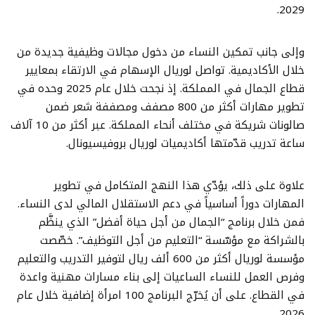
2029.
وإلى جانب تمكين النساء من دخول مجالات وظيفية جديدة من
خلال الأكاديمية. تواصل لوريال الإسهام في الارتقاء بمعايير
قطاع الجمال في المملكة. إذ نجحت خلال عام 2025 وحده في
تطوير مهارات أكثر من 800 مصفف ومصففة شعر ضمن
صالونات شريكة في مختلف أنحاء المملكة. عبر أكثر من 10 آلاف
ساعة تدريب قدّمتها أكاديميات لوريال بروفيسيونال.
علاوة على ذلك، يؤدّي هذا النهج المتكامل في تطوير
المهارات دوراً أساسياً في دعم الاستقلال المالي لدى النساء.
فمن خلال برنامج “الجمال من أجل حياة أفضل” الذي ينظَّم
بالشراكة مع مؤسّسة “التعليم من أجل التوظيف”. خصّصت
مؤسسة لوريال أكثر من 600 ألف ريال لتوفير التدريب والتعليم
وفرص العمل للنساء الساعيات إلى بناء مسارات مهنية واعدة
في القطاع. على أن يُخرّج البرنامج 100 امرأة إضافية خلال عام
2026.