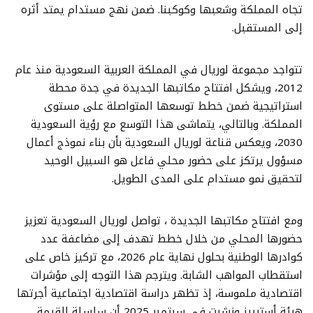
تجاه المملكة وشعبها وكوكبنا. ضمن نهج مستدام يمتد أثره
إلى المستقبل.
تتواجد مجموعة لوريال في المملكة العربية السعودية منذ عام
2012، ويشكل افتتاح مكاتبها الجديدة في جدة محطة
استراتيجية ضمن خطط توسعها المتواصلة على مستوى
المملكة. وبالتالي، يتماشى هذا التوسع مع رؤية السعودية
2030، ويعكس قناعة لوريال السعودية بأن بناء نموذج أعمال
مسؤول يرتكز على حضور محلي فاعل هو السبيل الوحيد
لتحقيق نمو مستدام على المدى الطويل.
ومع افتتاح مكاتبها الجديدة ، تواصل لوريال السعودية تعزيز
حضورها المحلي من خلال خطط تهدف إلى مضاعفة عدد
كوادرها الوطنية بحلول نهاية عام 2026، مع تركيز خاص على
استقطاب المواهب الشابة. ويترجم هذا التوجه إلى مؤشرات
اقتصادية ملموسة، إذ تظهر دراسة اقتصادية اجتماعية أجرتها
هيئة أستيريز ونشرت في سبتمبر 2025 أن سلسلة القيمة