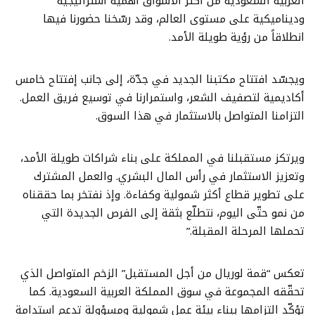
العربية السعودية من أكثر الأسواق أهمية استراتيجية
وديناميكية على مستوى العالم، وقد رسّخنا حضورنا فيها
انطلاقاً من رؤية طويلة الأمد.
ويجسّد افتتاح مكتبنا الجديد في جدّة، إلى جانب إفتتاح خامس
أكاديمية لتصفيف الشعر، واستمرارنا في توسيع فريق العمل.
التزامنا المتواصل بالاستثمار في هذا السوق.
ويرتكز مستقبلنا في المملكة على بناء شراكات طويلة الأمد،
وتعزيز الاستثمار في رأس المال البشري. والعمل المشترك
على تطوير قطاع أكثر شمولية وكفاءة. وإذ نفتخر بما حققناه
من نمو حتّى اليوم، نتطلّع بثقة إلى الفرص الجديدة التي
تحملها المرحلة المقبلة.”
تعكس “قمة لوريال من أجل المستقبل” الزخم المتواصل الذي
تحقّقه المجموعة في سوق المملكة العربية السعودية. كما
تؤكّد التزامها ببناء بيئة عمل شمولية ومسؤولة تدعم استدامة