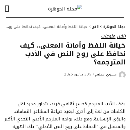
مجلة الجوهرة
>
الفن
>
خيانة اللفظ وأمانة المعنى.. كيف نحافظ على روح النص في الأدب المترجمه؟
الفن
منوعات
خيانة اللفظ وأمانة المعنى.. كيف
نحافظ على روح النص في الأدب
المترجمه؟
سلوي سليم
30 يونيو، 2026
Posted
by
يقف الأدب المترجم كجسرٍ ثقافي فريد، يتجاوز مجرد نقل
الكلمات من لغة إلى أخرى ليعيد صياغة المشاعر، الثقافات،
والرؤى الإنسانية. ومع ذلك، يواجه المترجم الأدبي التحدي الأكبر
والمتمثل في “الحفاظ على روح النص الأصلي”؛ تلك الهوية