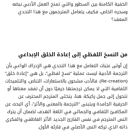
الخفية الكامنة بين السطور والتي تمنح العمل الأدبي نبضه
وسحره الخاص، فكيف يتعامل المترجمون مع هذا التحدي
المعقد؟
من النسخ اللفظي إلى إعادة الخلق الإبداعي
إن أولى عتبات التعامل مع هذا التحدي هي الإدراك الواعي بأن
الترجمة الأدبية ليست عملية “نسخ لفظي”، بل هي “إعادة خلق”
(Re-creation). فالأدب مشحون بالاستعارات، التناص، والتلميحات
الثقافية التي لا يمكن ترجمتها حرفيًا دون أن تفقد معناها أو
تتحول إلى جمل ركيكة. هنا، يتخلى المترجم المحترف عن
الحرفية الجامدة ويتبنى “الترجمة بالمعنى والأثر”، أي البحث عن
المكافئ الثقافي والجمالي في اللغة الهدف لضمان أن يترك
النص المترجم في نفس القارئ الجديد الأثر العاطفي والفكري
ذاته الذي تركه النص الأصلي في قارئه الأول.