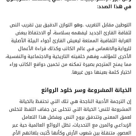
في هذا الصدد:
التوطين مقابل التغريب ..وهو التوازن الدقيق بين تقريب النص
لثقافة القارئ الجديد ليفهمه بسلاسة، أو الاحتفاظ ببعض
الغرابة الثقافية الممتعة ليعيش القارئ أجواء البيئة الأصلية
للرواية.والانغماس في عالم الكاتب وكذلك قراءة الأعمال
الأخرى للمؤلف، وفهم خلفيته التاريخية والاجتماعية والنفسية،
مما يمنح المترجم بصيرة تمكنه من تخمين دوافع الكاتب وراء
اختيار كلمة بعينها دون غيرها.
الخيانة المشروعة وسر خلود الروائع
إن الترجمة الأدبية الناجحة هي تلك التي تحتفظ بالخيانة
المشروعة للنص؛ الخيانة التي تتخلى عن جفاف اللفظ لتخلص
لعمق المعنى وتتدفق بروح النص. وبفضل هذا التعامل
الإبداعي والمرن مع التحديات، تظل الروائع العالمية حية عبر
العصور، متنقلة بين شعوب الأرض وكأنها كُتبت بلغاتهم الأم.