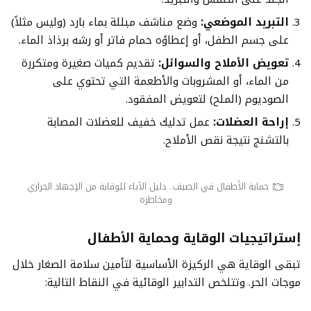
التبريد الموضعي:
وضع مناشف مبللة بماء بارد (وليس مثلاً)
على جسم الطفل، أو إعطاؤه حمام فاتر أو رشه برذاذ الماء.
تعويض الأملاح والسوائل:
تقديم كميات صغيرة ومتكررة
من الماء، أو المشروبات والأطعمة التي تحتوي على
الصوديوم (الملح) لتعويض المفقود.
إراحة العضلات:
عمل تدليك خفيف للعضلات المصابة
بالتشنج نتيجة نقص الأملاح.
حماية الأطفال في الصيف.. دليل الآباء للوقاية من الإجهاد الحراري
ومخاطره
إستراتيجيات الوقاية وحماية الأطفال
تبقى الوقاية هي الركيزة الأساسية لتأمين سلامة الصغار خلال
موجات الحر. وتتلخص التدابير الوقائية في النقاط التالية: