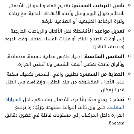
تأمين الترطيب المستمر:
تقديم الماء والسوائل للأطفال
بانتظام طوال اليوم وقبل وأثناء الأنشطة البدنية، مع زيادة
وتيرة الرضاعة الطبيعية أو الصناعية للرضع.
تعديل مواعيد الأنشطة:
نقل الألعاب والرياضات الخارجية
إلى أوقات الصباح الباكر أو فترات المساء، وتجنب وقت الذروة
(منتصف النهار).
الملابس المناسبة:
اختيار ملابس قطنية خفيفة، فضفاضة،
وبألوان فاتحة تعكس أشعة الشمس ولا تمتص الحرارة.
الحماية من الشمس:
تطبيق واقي الشمس بكميات سخية
على الأجزاء المكشوفة من جلد الطفل، وإبقاؤهم في الظل
قدر الإمكان.
تحذير :
يمنع منعًا باتًا ترك الأطفال بمفردهم داخل
السيارات
المغلقة
، حتى وإن كانت النوافذ مفتوحة جزئيًا؛ إذ ترتفع
الحرارة داخل المركبات إلى مستويات قاتلة في غضون دقائق
معدودة.