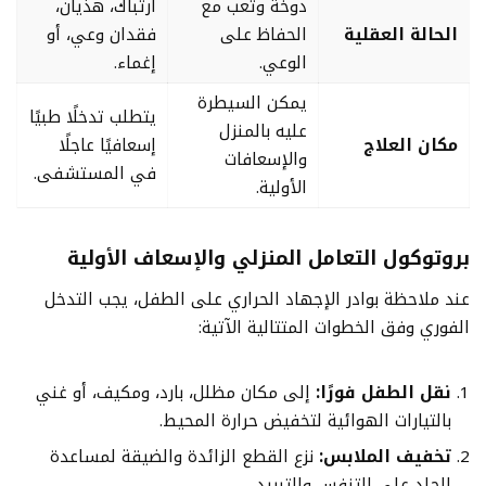
دوخة وتعب مع
ارتباك، هذيان،
الحالة العقلية
الحفاظ على
فقدان وعي، أو
الوعي.
إغماء.
يمكن السيطرة
يتطلب تدخلًا طبيًا
عليه بالمنزل
مكان العلاج
إسعافيًا عاجلًا
والإسعافات
في المستشفى.
الأولية.
بروتوكول التعامل المنزلي والإسعاف الأولية
عند ملاحظة بوادر الإجهاد الحراري على الطفل، يجب التدخل
الفوري وفق الخطوات المتتالية الآتية:
نقل الطفل فورًا:
إلى مكان مظلل، بارد، ومكيف، أو غني
بالتيارات الهوائية لتخفيض حرارة المحيط.
تخفيف الملابس:
نزع القطع الزائدة والضيقة لمساعدة
الجلد على التنفس والتبريد.