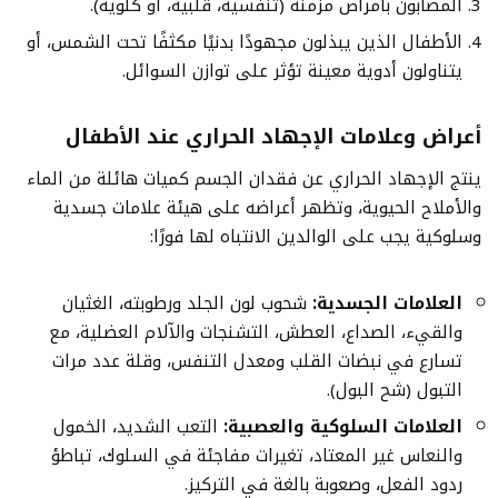
المصابون بأمراض مزمنة (تنفسية، قلبية، أو كلوية).
الأطفال الذين يبذلون مجهودًا بدنيًا مكثفًا تحت الشمس، أو
يتناولون أدوية معينة تؤثر على توازن السوائل.
أعراض وعلامات الإجهاد الحراري عند الأطفال
ينتج الإجهاد الحراري عن فقدان الجسم كميات هائلة من الماء
والأملاح الحيوية، وتظهر أعراضه على هيئة علامات جسدية
وسلوكية يجب على الوالدين الانتباه لها فورًا:
العلامات الجسدية:
شحوب لون الجلد ورطوبته، الغثيان
والقيء، الصداع، العطش، التشنجات والآلام العضلية، مع
تسارع في نبضات القلب ومعدل التنفس، وقلة عدد مرات
التبول (شح البول).
العلامات السلوكية والعصبية:
التعب الشديد، الخمول
والنعاس غير المعتاد، تغيرات مفاجئة في السلوك، تباطؤ
ردود الفعل، وصعوبة بالغة في التركيز.